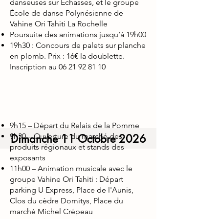
danseuses sur Échasses, et le groupe
École de danse Polynésienne de
Vahine Ori Tahiti La Rochelle
Poursuite des animations jusqu’à 19h00
19h30 : Concours de palets sur planche
en plomb. Prix : 16€ la doublette.
Inscription au
06 21 92 81 10
9h15 – Départ du Relais de la Pomme
9h30 – Ouverture du marché des
Dimanche 11 Octobre 2026
produits régionaux et stands des
exposants
11h00 – Animation musicale avec le
groupe Vahine Ori Tahiti : Départ
parking U Express, Place de l'Aunis,
Clos du cèdre Domitys, Place du
marché Michel Crépeau