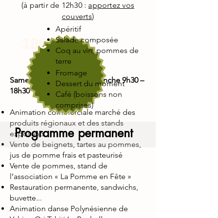
(à partir de 12h30 :
apportez vos
couverts
)
Apéritif
18€
Salade composée
Coq au vin, pommes de
terre
Fromage
Samedi 13h30 – 19h / Dimanche 9h30 –
Dessert du moment
18h30
Café (boissons non
comprises)
Animation commerciale marché des
produits régionaux et des stands
Programme permanent
exposants
Vente de beignets, tartes au pommes,
jus de pomme frais et pasteurisé
Vente de pommes, stand de
l’association « La Pomme en Fête »
Restauration permanente, sandwichs,
buvette...
Animation danse Polynésienne de