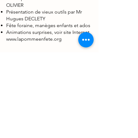
OLIVIER
Présentation de vieux outils par Mr
Hugues DECLETY
Fête foraine, manèges enfants et ados
Animations surprises, voir site Internet
www.lapommeenfete.org
Accès
La Fête se déroule derrière le collège
Marc Chagall de Dompierre sur Mer.
Un parking gratuit est dédié aux
visiteurs de la Fête de la Pomme ainsi
qu'un parking pour les personnes à
mobilité réduite.